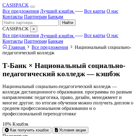
CA
S
HPACK
с ИИ
Все предложения
Лучший кэшбэк
Все карты
О нас
Контакты
Партнерам
Банкам
Найти
CA
S
HPACK
×
с ИИ
Все предложения
Лучший кэшбэк
Все карты
О нас
Контакты
Партнерам
Банкам
Главная
Все предложения
Национальный социально-
педагогический колледж
Т-Банк × Национальный социально-
педагогический колледж —
кэшбэк
Национальный социально-педагогический колледж —
колледж дистанционного образования. программы по разным
направлениям: педагогика, право, дизайн, менеджмент и
многие другие. по итогам обучения можно получить диплом о
среднем профессиональном образовании и о
профессиональной переподготовке
10%
Кэшбэк
Как получить кэшбэк
Условия акции
Поделиться: