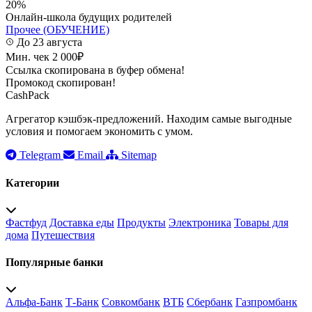
20%
Онлайн-школа будущих родителей
Прочее (ОБУЧЕНИЕ)
До 23 августа
Мин. чек 2 000₽
Ссылка скопирована в буфер обмена!
Промокод скопирован!
CashPack
Агрегатор кэшбэк-предложений. Находим самые выгодные
условия и помогаем экономить с умом.
Telegram
Email
Sitemap
Категории
Фастфуд
Доставка еды
Продукты
Электроника
Товары для
дома
Путешествия
Популярные банки
Альфа-Банк
Т-Банк
Совкомбанк
ВТБ
Сбербанк
Газпромбанк