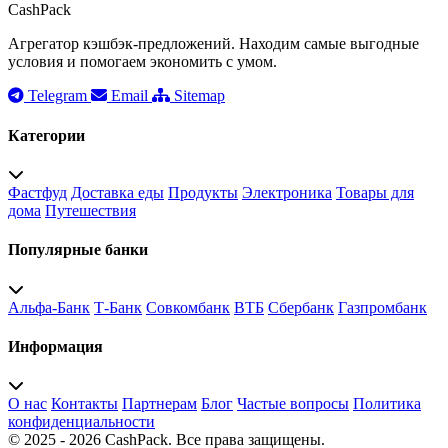
CashPack
Агрегатор кэшбэк-предложений. Находим самые выгодные
условия и помогаем экономить с умом.
Telegram
Email
Sitemap
Категории
Фастфуд
Доставка еды
Продукты
Электроника
Товары для
дома
Путешествия
Популярные банки
Альфа-Банк
Т-Банк
Совкомбанк
ВТБ
Сбербанк
Газпромбанк
Информация
О нас
Контакты
Партнерам
Блог
Частые вопросы
Политика
конфиденциальности
© 2025 - 2026 CashPack. Все права защищены.