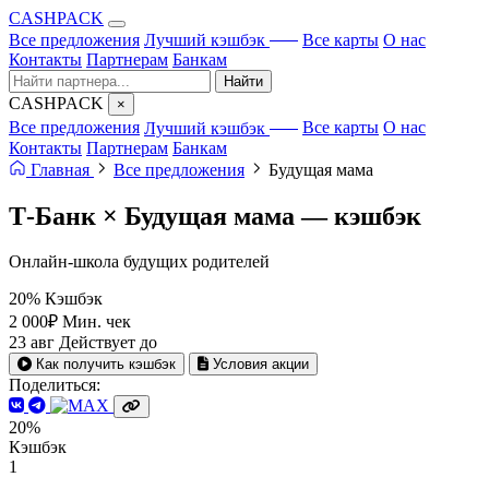
CA
S
HPACK
с ИИ
Все предложения
Лучший кэшбэк
Все карты
О нас
Контакты
Партнерам
Банкам
Найти
CA
S
HPACK
×
с ИИ
Все предложения
Лучший кэшбэк
Все карты
О нас
Контакты
Партнерам
Банкам
Главная
Все предложения
Будущая мама
Т-Банк × Будущая мама —
кэшбэк
Онлайн-школа будущих родителей
20%
Кэшбэк
2 000₽
Мин. чек
23 авг
Действует до
Как получить кэшбэк
Условия акции
Поделиться:
20%
Кэшбэк
1