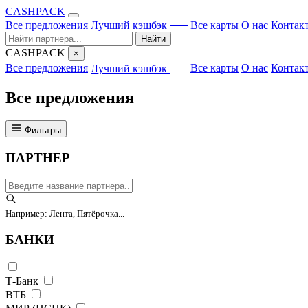
CA
S
HPACK
с ИИ
Все предложения
Лучший кэшбэк
Все карты
О нас
Контак
Найти
CA
S
HPACK
×
с ИИ
Все предложения
Лучший кэшбэк
Все карты
О нас
Контак
Все предложения
Фильтры
ПАРТНЕР
Например: Лента, Пятёрочка...
БАНКИ
Т-Банк
ВТБ