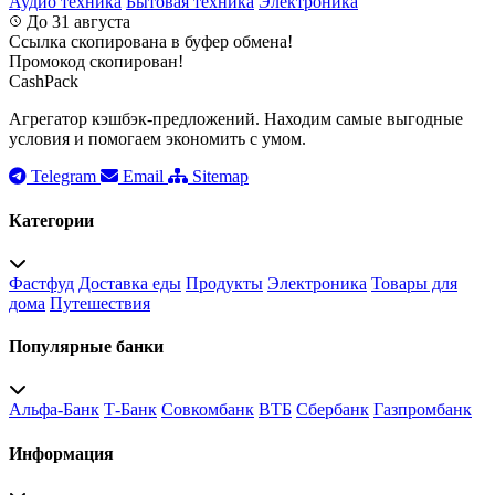
Аудио техника
Бытовая техника
Электроника
До 31 августа
Ссылка скопирована в буфер обмена!
Промокод скопирован!
CashPack
Агрегатор кэшбэк-предложений. Находим самые выгодные
условия и помогаем экономить с умом.
Telegram
Email
Sitemap
Категории
Фастфуд
Доставка еды
Продукты
Электроника
Товары для
дома
Путешествия
Популярные банки
Альфа-Банк
Т-Банк
Совкомбанк
ВТБ
Сбербанк
Газпромбанк
Информация