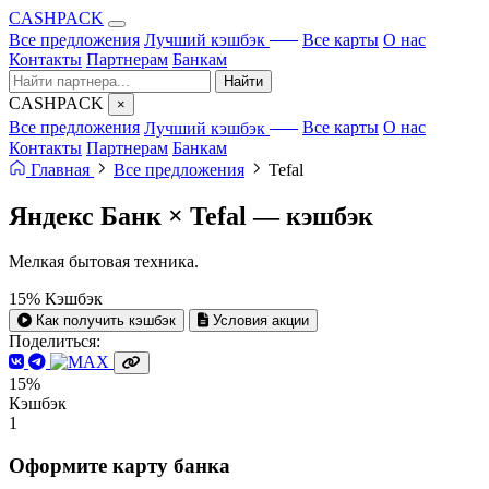
CA
S
HPACK
с ИИ
Все предложения
Лучший кэшбэк
Все карты
О нас
Контакты
Партнерам
Банкам
Найти
CA
S
HPACK
×
с ИИ
Все предложения
Лучший кэшбэк
Все карты
О нас
Контакты
Партнерам
Банкам
Главная
Все предложения
Tefal
Яндекс Банк × Tefal —
кэшбэк
Мелкая бытовая техника.
15%
Кэшбэк
Как получить кэшбэк
Условия акции
Поделиться:
15%
Кэшбэк
1
Оформите карту банка