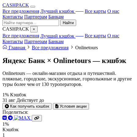
CA
S
HPACK
с ИИ
Все предложения
Лучший кэшбэк
Все карты
О нас
Контакты
Партнерам
Банкам
Найти
CA
S
HPACK
×
с ИИ
Все предложения
Лучший кэшбэк
Все карты
О нас
Контакты
Партнерам
Банкам
Главная
Все предложения
Onlinetours
Яндекс Банк × Onlinetours —
кэшбэк
Onlinetours — онлайн-магазин отдыха и путешествий.
пляжные, городские, экскурсионные, горнолыжные и другие
туры более чем от 130 туроператоров.
1%
Кэшбэк
31 авг
Действует до
Как получить кэшбэк
Условия акции
Поделиться:
1%
Кэшбэк
1