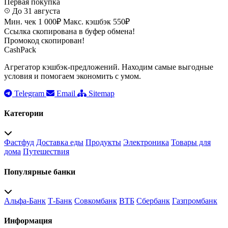
Первая покупка
До 31 августа
Мин. чек 1 000₽
Макс. кэшбэк 550₽
Ссылка скопирована в буфер обмена!
Промокод скопирован!
CashPack
Агрегатор кэшбэк-предложений. Находим самые выгодные
условия и помогаем экономить с умом.
Telegram
Email
Sitemap
Категории
Фастфуд
Доставка еды
Продукты
Электроника
Товары для
дома
Путешествия
Популярные банки
Альфа-Банк
Т-Банк
Совкомбанк
ВТБ
Сбербанк
Газпромбанк
Информация