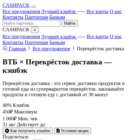
CA
S
HPACK
с ИИ
Все предложения
Лучший кэшбэк
Все карты
О нас
Контакты
Партнерам
Банкам
Найти
CA
S
HPACK
×
с ИИ
Все предложения
Лучший кэшбэк
Все карты
О нас
Контакты
Партнерам
Банкам
Главная
Все предложения
Перекрёсток доставка
ВТБ × Перекрёсток доставка —
кэшбэк
Перекрёсток доставка - это сервис доставки продуктов и
готовой еды из супермаркетов перекрёсток. заказывайте
продукты и готовую еду с доставкой от 30 минут
40%
Кэшбэк
450₽
Максимум
1 000₽
Мин. чек
31 авг
Действует до
Как получить кэшбэк
Условия акции
Поделиться: