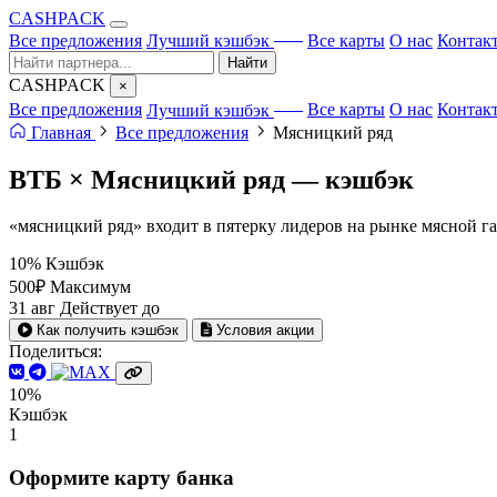
CA
S
HPACK
с ИИ
Все предложения
Лучший кэшбэк
Все карты
О нас
Контак
Найти
CA
S
HPACK
×
с ИИ
Все предложения
Лучший кэшбэк
Все карты
О нас
Контак
Главная
Все предложения
Мясницкий ряд
ВТБ × Мясницкий ряд —
кэшбэк
«мясницкий ряд» входит в пятерку лидеров на рынке мясной г
10%
Кэшбэк
500₽
Максимум
31 авг
Действует до
Как получить кэшбэк
Условия акции
Поделиться:
10%
Кэшбэк
1
Оформите карту банка