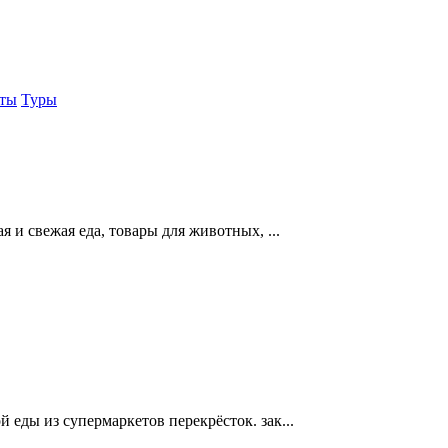
еты
Туры
ая и свежая еда, товары для животных, ...
й еды из супермаркетов перекрёсток. зак...