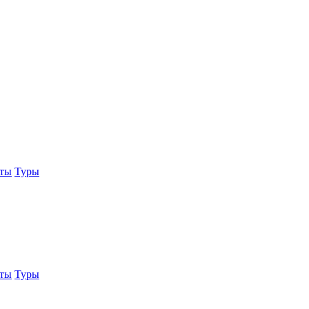
еты
Туры
еты
Туры