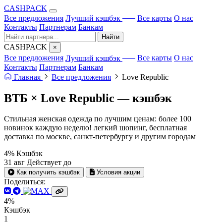
CA
S
HPACK
с ИИ
Все предложения
Лучший кэшбэк
Все карты
О нас
Контакты
Партнерам
Банкам
Найти
CA
S
HPACK
×
с ИИ
Все предложения
Лучший кэшбэк
Все карты
О нас
Контакты
Партнерам
Банкам
Главная
Все предложения
Love Republic
ВТБ × Love Republic —
кэшбэк
Стильная женская одежда по лучшим ценам: более 100
новинок каждую неделю! легкий шопинг, бесплатная
доставка по москве, санкт-петербургу и другим городам
4%
Кэшбэк
31 авг
Действует до
Как получить кэшбэк
Условия акции
Поделиться:
4%
Кэшбэк
1