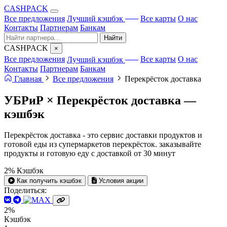
CA
S
HPACK
с ИИ
Все предложения
Лучший кэшбэк
Все карты
О нас
Контакты
Партнерам
Банкам
Найти
CA
S
HPACK
×
с ИИ
Все предложения
Лучший кэшбэк
Все карты
О нас
Контакты
Партнерам
Банкам
Главная
Все предложения
Перекрёсток доставка
УБРиР × Перекрёсток доставка —
кэшбэк
Перекрёсток доставка - это сервис доставки продуктов и
готовой еды из супермаркетов перекрёсток. заказывайте
продукты и готовую еду с доставкой от 30 минут
2%
Кэшбэк
Как получить кэшбэк
Условия акции
Поделиться:
2%
Кэшбэк