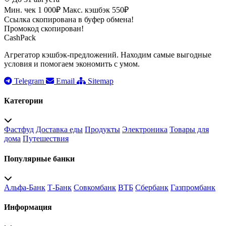
Мин. чек 1 000₽
Макс. кэшбэк 550₽
Ссылка скопирована в буфер обмена!
Промокод скопирован!
CashPack
Агрегатор кэшбэк-предложений. Находим самые выгодные
условия и помогаем экономить с умом.
Telegram
Email
Sitemap
Категории
Фастфуд
Доставка еды
Продукты
Электроника
Товары для
дома
Путешествия
Популярные банки
Альфа-Банк
Т-Банк
Совкомбанк
ВТБ
Сбербанк
Газпромбанк
Информация