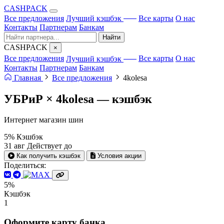
CA
S
HPACK
с ИИ
Все предложения
Лучший кэшбэк
Все карты
О нас
Контакты
Партнерам
Банкам
Найти
CA
S
HPACK
×
с ИИ
Все предложения
Лучший кэшбэк
Все карты
О нас
Контакты
Партнерам
Банкам
Главная
Все предложения
4kolesa
УБРиР × 4kolesa —
кэшбэк
Интернет магазин шин
5%
Кэшбэк
31 авг
Действует до
Как получить кэшбэк
Условия акции
Поделиться:
5%
Кэшбэк
1
Оформите карту банка