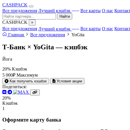
CA
S
HPACK
с ИИ
Все предложения
Лучший кэшбэк
Все карты
О нас
Контак
Найти
CA
S
HPACK
×
с ИИ
Все предложения
Лучший кэшбэк
Все карты
О нас
Контак
Главная
Все предложения
YoGita
Т-Банк × YoGita —
кэшбэк
Йога
20%
Кэшбэк
5 000₽
Максимум
Как получить кэшбэк
Условия акции
Поделиться:
20%
Кэшбэк
1
Оформите карту банка