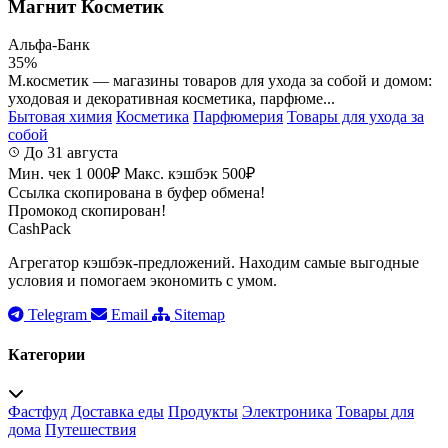
Магнит Косметик
Альфа-Банк
35%
М.косметик — магазины товаров для ухода за собой и домом:
уходовая и декоративная косметика, парфюме...
Бытовая химия
Косметика
Парфюмерия
Товары для ухода за
собой
До 31 августа
Мин. чек 1 000₽
Макс. кэшбэк 500₽
Ссылка скопирована в буфер обмена!
Промокод скопирован!
CashPack
Агрегатор кэшбэк-предложений. Находим самые выгодные
условия и помогаем экономить с умом.
Telegram
Email
Sitemap
Категории
Фастфуд
Доставка еды
Продукты
Электроника
Товары для
дома
Путешествия