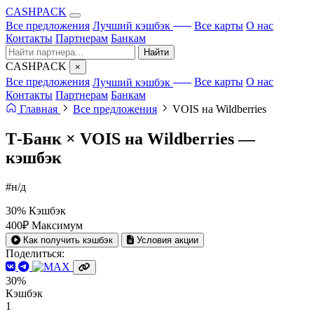
CA
S
HPACK
с ИИ
Все предложения
Лучший кэшбэк
Все карты
О нас
Контакты
Партнерам
Банкам
Найти
CA
S
HPACK
×
с ИИ
Все предложения
Лучший кэшбэк
Все карты
О нас
Контакты
Партнерам
Банкам
Главная
Все предложения
VOIS на Wildberries
Т-Банк × VOIS на Wildberries —
кэшбэк
#н/д
30%
Кэшбэк
400₽
Максимум
Как получить кэшбэк
Условия акции
Поделиться:
30%
Кэшбэк
1