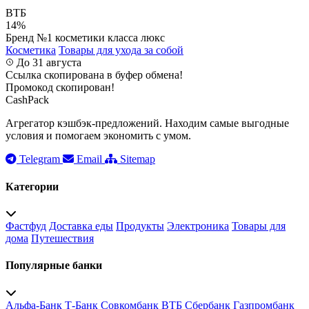
ВТБ
14%
Бренд №1 косметики класса люкс
Косметика
Товары для ухода за собой
До 31 августа
Ссылка скопирована в буфер обмена!
Промокод скопирован!
CashPack
Агрегатор кэшбэк-предложений. Находим самые выгодные
условия и помогаем экономить с умом.
Telegram
Email
Sitemap
Категории
Фастфуд
Доставка еды
Продукты
Электроника
Товары для
дома
Путешествия
Популярные банки
Альфа-Банк
Т-Банк
Совкомбанк
ВТБ
Сбербанк
Газпромбанк