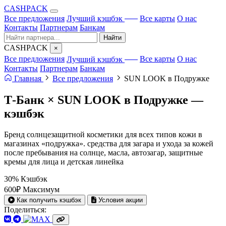
CA
S
HPACK
с ИИ
Все предложения
Лучший кэшбэк
Все карты
О нас
Контакты
Партнерам
Банкам
Найти
CA
S
HPACK
×
с ИИ
Все предложения
Лучший кэшбэк
Все карты
О нас
Контакты
Партнерам
Банкам
Главная
Все предложения
SUN LOOK в Подружке
Т-Банк × SUN LOOK в Подружке —
кэшбэк
Бренд солнцезащитной косметики для всех типов кожи в
магазинах «подружка». средства для загара и ухода за кожей
после пребывания на солнце, масла, автозагар, защитные
кремы для лица и детская линейка
30%
Кэшбэк
600₽
Максимум
Как получить кэшбэк
Условия акции
Поделиться: