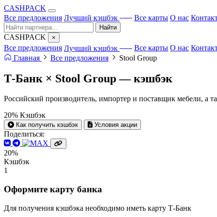
CA
S
HPACK
с ИИ
Все предложения
Лучший кэшбэк
Все карты
О нас
Контак
Найти
CA
S
HPACK
×
с ИИ
Все предложения
Лучший кэшбэк
Все карты
О нас
Контак
Главная
Все предложения
Stool Group
Т-Банк × Stool Group —
кэшбэк
Российский производитель, импортер и поставщик мебели, а та
20%
Кэшбэк
Как получить кэшбэк
Условия акции
Поделиться:
20%
Кэшбэк
1
Оформите карту банка
Для получения кэшбэка необходимо иметь карту Т-Банк