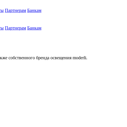
ты
Партнерам
Банкам
ты
Партнерам
Банкам
кже собственного бренда освещения moderli.