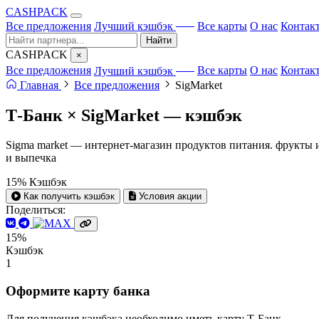
CA
S
HPACK
с ИИ
Все предложения
Лучший кэшбэк
Все карты
О нас
Контак
Найти
CA
S
HPACK
×
с ИИ
Все предложения
Лучший кэшбэк
Все карты
О нас
Контак
Главная
Все предложения
SigMarket
Т-Банк × SigMarket —
кэшбэк
Sigma market — интернет-магазин продуктов питания. фрукты 
и выпечка
15%
Кэшбэк
Как получить кэшбэк
Условия акции
Поделиться:
15%
Кэшбэк
1
Оформите карту банка
Для получения кэшбэка необходимо иметь карту Т-Банк