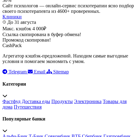
30%
Сайт психологов — онлайн-сервис психотерапии ясно подбор
своего психотерапевта из 4600+ проверенных.
Клиники
До 31 августа
Макс. кэшбэк 4 000₽
Ссылка скопирована в буфер обмена!
Промокод скопирован!
CashPack
Агрегатор кэшбэк-предложений. Находим самые выгодные
условия и помогаем экономить с умом.
Telegram
Email
Sitemap
Категории
Фастфуд
Доставка еды
Продукты
Электроника
Товары для
дома
Путешествия
Популярные банки
Альфа-Банк
Т-Банк
Совкомбанк
ВТБ
Сбербанк
Газпромбанк