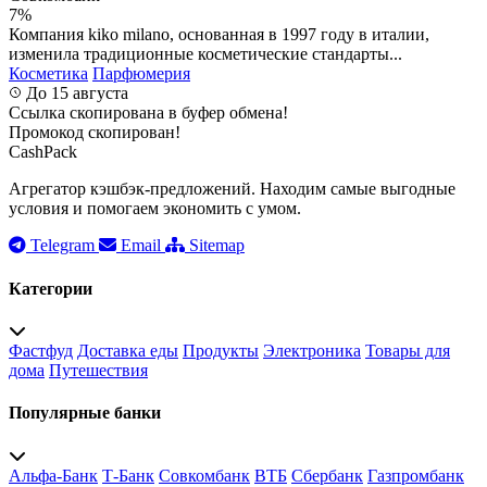
7%
Компания kiko milano, основанная в 1997 году в италии,
изменила традиционные косметические стандарты...
Косметика
Парфюмерия
До 15 августа
Ссылка скопирована в буфер обмена!
Промокод скопирован!
CashPack
Агрегатор кэшбэк-предложений. Находим самые выгодные
условия и помогаем экономить с умом.
Telegram
Email
Sitemap
Категории
Фастфуд
Доставка еды
Продукты
Электроника
Товары для
дома
Путешествия
Популярные банки
Альфа-Банк
Т-Банк
Совкомбанк
ВТБ
Сбербанк
Газпромбанк