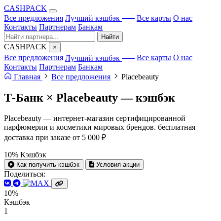
CA
S
HPACK
с ИИ
Все предложения
Лучший кэшбэк
Все карты
О нас
Контакты
Партнерам
Банкам
Найти
CA
S
HPACK
×
с ИИ
Все предложения
Лучший кэшбэк
Все карты
О нас
Контакты
Партнерам
Банкам
Главная
Все предложения
Placebeauty
Т-Банк × Placebeauty —
кэшбэк
Placebeauty — интернет-магазин сертифицированной
парфюмерии и косметики мировых брендов. бесплатная
доставка при заказе от 5 000 ₽
10%
Кэшбэк
Как получить кэшбэк
Условия акции
Поделиться:
10%
Кэшбэк
1