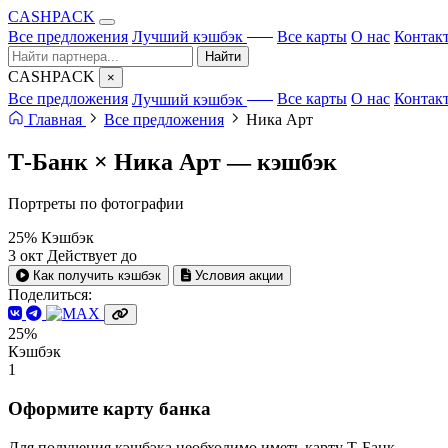
CA
S
HPACK
с ИИ
Все предложения
Лучший кэшбэк
Все карты
О нас
Контак
Найти
CA
S
HPACK
×
с ИИ
Все предложения
Лучший кэшбэк
Все карты
О нас
Контак
Главная
Все предложения
Ника Арт
Т-Банк × Ника Арт —
кэшбэк
Портреты по фотографии
25%
Кэшбэк
3 окт
Действует до
Как получить кэшбэк
Условия акции
Поделиться:
25%
Кэшбэк
1
Оформите карту банка
Для получения кэшбэка необходимо иметь карту Т-Банк