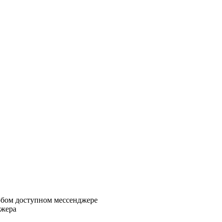
любом доступном мессенджере
джера