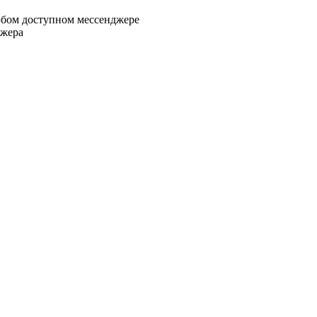
любом доступном мессенджере
джера