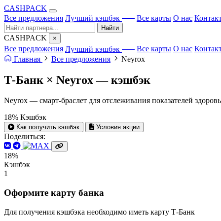
CA
S
HPACK
с ИИ
Все предложения
Лучший кэшбэк
Все карты
О нас
Контак
Найти
CA
S
HPACK
×
с ИИ
Все предложения
Лучший кэшбэк
Все карты
О нас
Контак
Главная
Все предложения
Neyrox
Т-Банк × Neyrox —
кэшбэк
Neyrox — смарт-браслет для отслеживания показателей здоров
18%
Кэшбэк
Как получить кэшбэк
Условия акции
Поделиться:
18%
Кэшбэк
1
Оформите карту банка
Для получения кэшбэка необходимо иметь карту Т-Банк