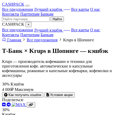
CA
S
HPACK
с ИИ
Все предложения
Лучший кэшбэк
Все карты
О нас
Контакты
Партнерам
Банкам
Найти
CA
S
HPACK
×
с ИИ
Все предложения
Лучший кэшбэк
Все карты
О нас
Контакты
Партнерам
Банкам
Главная
Все предложения
Krups в Шопинге
Т-Банк × Krups в Шопинге —
кэшбэк
Krups — производитель кофемашин и техники для
приготовления кофе. автоматические и капсульные
кофемашины, рожковые и капельные кофеварки, кофемолки и
аксессуары
30%
Кэшбэк
4 000₽
Максимум
Как получить кэшбэк
Условия акции
Поделиться:
30%
Кэшбэк