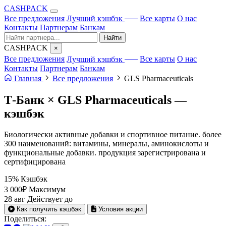
CA
S
HPACK
с ИИ
Все предложения
Лучший кэшбэк
Все карты
О нас
Контакты
Партнерам
Банкам
Найти
CA
S
HPACK
×
с ИИ
Все предложения
Лучший кэшбэк
Все карты
О нас
Контакты
Партнерам
Банкам
Главная
Все предложения
GLS Pharmaceuticals
Т-Банк × GLS Pharmaceuticals —
кэшбэк
Биологически активные добавки и спортивное питание. более
300 наименований: витамины, минералы, аминокислоты и
функциональные добавки. продукция зарегистрирована и
сертифицирована
15%
Кэшбэк
3 000₽
Максимум
28 авг
Действует до
Как получить кэшбэк
Условия акции
Поделиться: