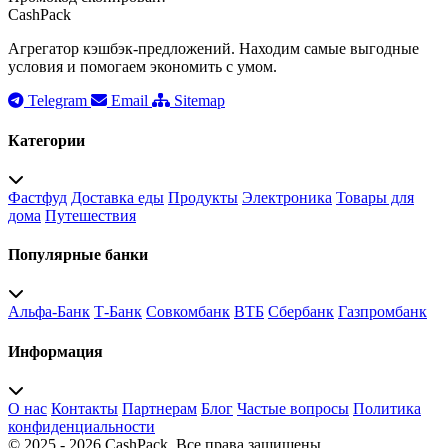
CashPack
Агрегатор кэшбэк-предложений. Находим самые выгодные
условия и помогаем экономить с умом.
Telegram
Email
Sitemap
Категории
Фастфуд
Доставка еды
Продукты
Электроника
Товары для
дома
Путешествия
Популярные банки
Альфа-Банк
Т-Банк
Совкомбанк
ВТБ
Сбербанк
Газпромбанк
Информация
О нас
Контакты
Партнерам
Блог
Частые вопросы
Политика
конфиденциальности
© 2025 - 2026 CashPack. Все права защищены.