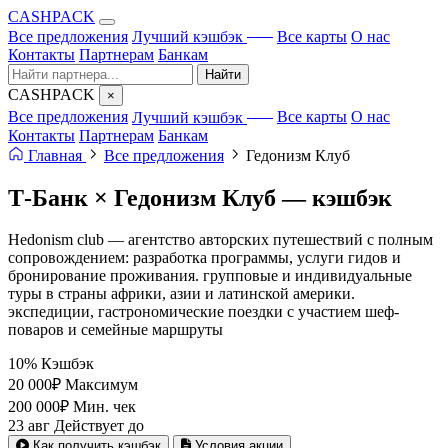
CA
S
HPACK
с ИИ
Все предложения
Лучший кэшбэк
Все карты
О нас
Контакты
Партнерам
Банкам
Найти
CA
S
HPACK
×
с ИИ
Все предложения
Лучший кэшбэк
Все карты
О нас
Контакты
Партнерам
Банкам
Главная
Все предложения
Гедонизм Клуб
Т-Банк × Гедонизм Клуб —
кэшбэк
Hedonism club — агентство авторских путешествий с полным
сопровождением: разработка программы, услуги гидов и
бронирование проживания. групповые и индивидуальные
туры в страны африки, азии и латинской америки.
экспедиции, гастрономические поездки с участием шеф-
поваров и семейные маршруты
10%
Кэшбэк
20 000₽
Максимум
200 000₽
Мин. чек
23 авг
Действует до
Как получить кэшбэк
Условия акции