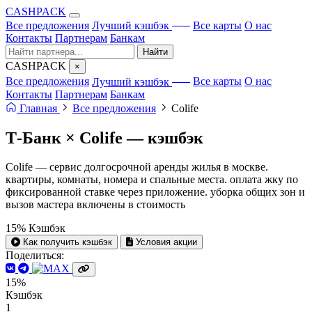
CA
S
HPACK
с ИИ
Все предложения
Лучший кэшбэк
Все карты
О нас
Контакты
Партнерам
Банкам
Найти
CA
S
HPACK
×
с ИИ
Все предложения
Лучший кэшбэк
Все карты
О нас
Контакты
Партнерам
Банкам
Главная
Все предложения
Colife
Т-Банк × Colife —
кэшбэк
Colife — сервис долгосрочной аренды жилья в москве.
квартиры, комнаты, номера и спальные места. оплата жку по
фиксированной ставке через приложение. уборка общих зон и
вызов мастера включены в стоимость
15%
Кэшбэк
Как получить кэшбэк
Условия акции
Поделиться:
15%
Кэшбэк
1