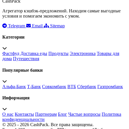
CashPack
Агрегатор кэшбэк-предложений. Находим самые выгодные
условия и помогаем экономить с умом.
Telegram
Email
Sitemap
Категории
Фастфуд
Доставка еды
Продукты
Электроника
Товары для
дома
Путешествия
Популярные банки
Альфа-Банк
Т-Банк
Совкомбанк
ВТБ
Сбербанк
Газпромбанк
Информация
О нас
Контакты
Партнерам
Блог
Частые вопросы
Политика
конфиденциальности
© 2025 - 2026 CashPack. Все права защищены.