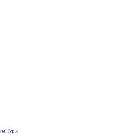
еты
Туры