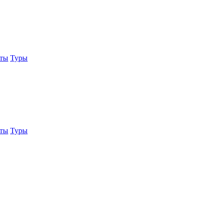
еты
Туры
еты
Туры