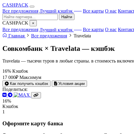
CA
S
HPACK
с ИИ
Все предложения
Лучший кэшбэк
Все карты
О нас
Контак
Найти
CA
S
HPACK
×
с ИИ
Все предложения
Лучший кэшбэк
Все карты
О нас
Контак
Главная
Все предложения
Travelata
Совкомбанк × Travelata —
кэшбэк
Travelata — тысячи туров в любые страны. в стоимость включе
16%
Кэшбэк
17 000₽
Максимум
Как получить кэшбэк
Условия акции
Поделиться:
16%
Кэшбэк
1
Оформите карту банка