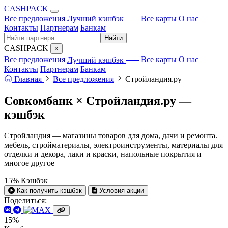
CA
S
HPACK
с ИИ
Все предложения
Лучший кэшбэк
Все карты
О нас
Контакты
Партнерам
Банкам
Найти
CA
S
HPACK
×
с ИИ
Все предложения
Лучший кэшбэк
Все карты
О нас
Контакты
Партнерам
Банкам
Главная
Все предложения
Стройландия.ру
Совкомбанк × Стройландия.ру —
кэшбэк
Стройландия — магазины товаров для дома, дачи и ремонта.
мебель, стройматериалы, электроинструменты, материалы для
отделки и декора, лаки и краски, напольные покрытия и
многое другое
15%
Кэшбэк
Как получить кэшбэк
Условия акции
Поделиться:
15%