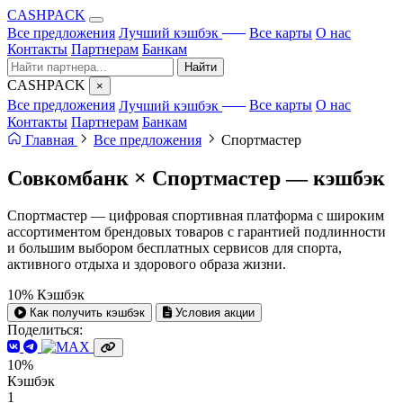
CA
S
HPACK
с ИИ
Все предложения
Лучший кэшбэк
Все карты
О нас
Контакты
Партнерам
Банкам
Найти
CA
S
HPACK
×
с ИИ
Все предложения
Лучший кэшбэк
Все карты
О нас
Контакты
Партнерам
Банкам
Главная
Все предложения
Спортмастер
Совкомбанк × Спортмастер —
кэшбэк
Спортмастер — цифровая спортивная платформа с широким
ассортиментом брендовых товаров с гарантией подлинности
и большим выбором бесплатных сервисов для спорта,
активного отдыха и здорового образа жизни.
10%
Кэшбэк
Как получить кэшбэк
Условия акции
Поделиться:
10%
Кэшбэк
1