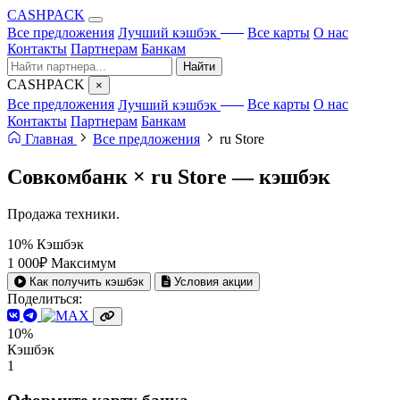
CA
S
HPACK
с ИИ
Все предложения
Лучший кэшбэк
Все карты
О нас
Контакты
Партнерам
Банкам
Найти
CA
S
HPACK
×
с ИИ
Все предложения
Лучший кэшбэк
Все карты
О нас
Контакты
Партнерам
Банкам
Главная
Все предложения
ru Store
Совкомбанк × ru Store —
кэшбэк
Продажа техники.
10%
Кэшбэк
1 000₽
Максимум
Как получить кэшбэк
Условия акции
Поделиться:
10%
Кэшбэк
1