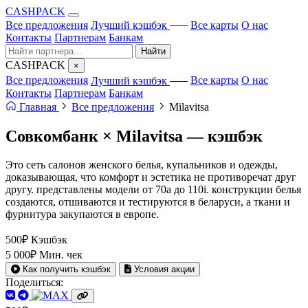
CA
S
HPACK
с ИИ
Все предложения
Лучший кэшбэк
Все карты
О нас
Контакты
Партнерам
Банкам
Найти
CA
S
HPACK
×
с ИИ
Все предложения
Лучший кэшбэк
Все карты
О нас
Контакты
Партнерам
Банкам
Главная
Все предложения
Milavitsa
Совкомбанк × Milavitsa —
кэшбэк
Это сеть салонов женского белья, купальников и одежды,
доказывающая, что комфорт и эстетика не противоречат друг
другу. представлены модели от 70а до 110i. конструкции белья
создаются, отшиваются и тестируются в беларуси, а ткани и
фурнитура закупаются в европе.
500₽
Кэшбэк
5 000₽
Мин. чек
Как получить кэшбэк
Условия акции
Поделиться: