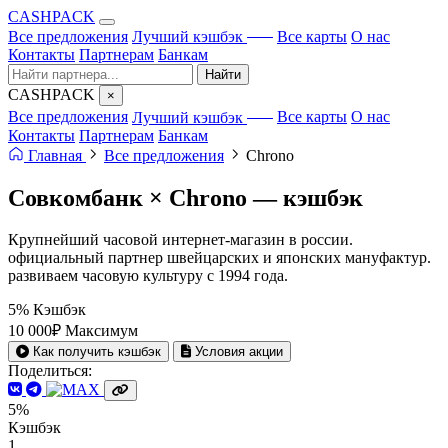
CA
S
HPACK
с ИИ
Все предложения
Лучший кэшбэк
Все карты
О нас
Контакты
Партнерам
Банкам
Найти
CA
S
HPACK
×
с ИИ
Все предложения
Лучший кэшбэк
Все карты
О нас
Контакты
Партнерам
Банкам
Главная
Все предложения
Chrono
Совкомбанк × Chrono —
кэшбэк
Крупнейший часовой интернет-магазин в россии.
официальный партнер швейцарских и японских мануфактур.
развиваем часовую культуру с 1994 года.
5%
Кэшбэк
10 000₽
Максимум
Как получить кэшбэк
Условия акции
Поделиться:
5%
Кэшбэк
1