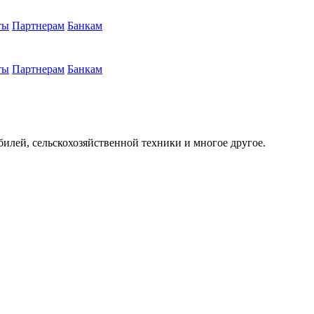
ты
Партнерам
Банкам
ты
Партнерам
Банкам
илей, сельскохозяйственной техники и многое другое.