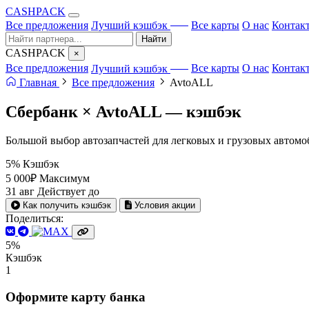
CA
S
HPACK
с ИИ
Все предложения
Лучший кэшбэк
Все карты
О нас
Контак
Найти
CA
S
HPACK
×
с ИИ
Все предложения
Лучший кэшбэк
Все карты
О нас
Контак
Главная
Все предложения
AvtoALL
Сбербанк × AvtoALL —
кэшбэк
Большой выбор автозапчастей для легковых и грузовых автомоб
5%
Кэшбэк
5 000₽
Максимум
31 авг
Действует до
Как получить кэшбэк
Условия акции
Поделиться:
5%
Кэшбэк
1
Оформите карту банка