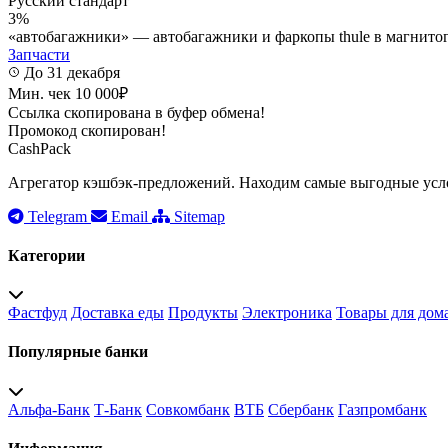
Русский стандарт
3%
«автобагажники» — автобагажники и фаркопы thule в магнито
Запчасти
До 31 декабря
Мин. чек 10 000₽
Ссылка скопирована в буфер обмена!
Промокод скопирован!
CashPack
Агрегатор кэшбэк-предложений. Находим самые выгодные усло
Telegram
Email
Sitemap
Категории
Фастфуд
Доставка еды
Продукты
Электроника
Товары для дом
Популярные банки
Альфа-Банк
Т-Банк
Совкомбанк
ВТБ
Сбербанк
Газпромбанк