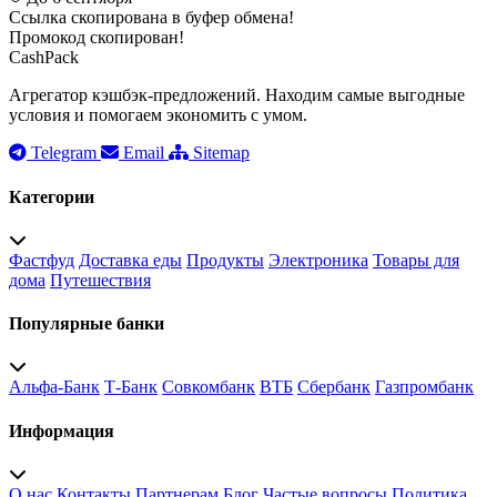
Ссылка скопирована в буфер обмена!
Промокод скопирован!
CashPack
Агрегатор кэшбэк-предложений. Находим самые выгодные
условия и помогаем экономить с умом.
Telegram
Email
Sitemap
Категории
Фастфуд
Доставка еды
Продукты
Электроника
Товары для
дома
Путешествия
Популярные банки
Альфа-Банк
Т-Банк
Совкомбанк
ВТБ
Сбербанк
Газпромбанк
Информация
О нас
Контакты
Партнерам
Блог
Частые вопросы
Политика