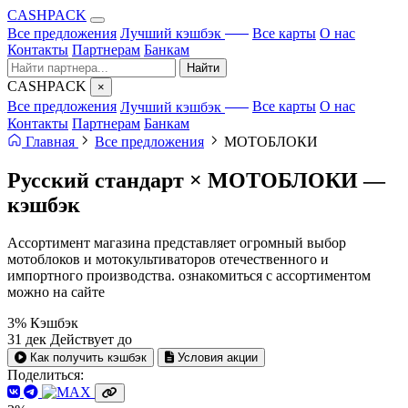
CA
S
HPACK
с ИИ
Все предложения
Лучший кэшбэк
Все карты
О нас
Контакты
Партнерам
Банкам
Найти
CA
S
HPACK
×
с ИИ
Все предложения
Лучший кэшбэк
Все карты
О нас
Контакты
Партнерам
Банкам
Главная
Все предложения
МОТОБЛОКИ
Русский стандарт × МОТОБЛОКИ —
кэшбэк
Ассортимент магазина представляет огромный выбор
мотоблоков и мотокультиваторов отечественного и
импортного производства. ознакомиться с ассортиментом
можно на сайте
3%
Кэшбэк
31 дек
Действует до
Как получить кэшбэк
Условия акции
Поделиться: