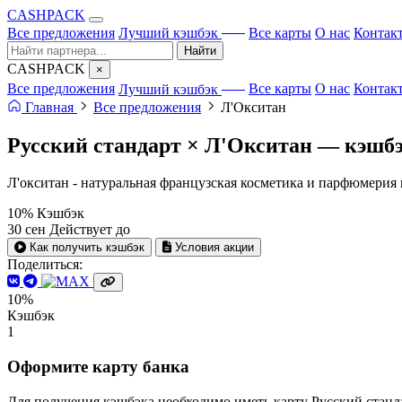
CA
S
HPACK
с ИИ
Все предложения
Лучший кэшбэк
Все карты
О нас
Контак
Найти
CA
S
HPACK
×
с ИИ
Все предложения
Лучший кэшбэк
Все карты
О нас
Контак
Главная
Все предложения
Л'Окситан
Русский стандарт × Л'Окситан —
кэшб
Л'окситан - натуральная французская косметика и парфюмерия 
10%
Кэшбэк
30 сен
Действует до
Как получить кэшбэк
Условия акции
Поделиться:
10%
Кэшбэк
1
Оформите карту банка
Для получения кэшбэка необходимо иметь карту Русский станд