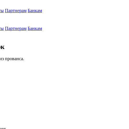
ты
Партнерам
Банкам
ты
Партнерам
Банкам
эк
из прованса.
арт