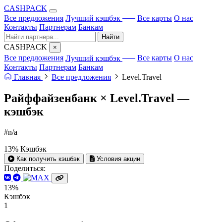
CA
S
HPACK
с ИИ
Все предложения
Лучший кэшбэк
Все карты
О нас
Контакты
Партнерам
Банкам
Найти
CA
S
HPACK
×
с ИИ
Все предложения
Лучший кэшбэк
Все карты
О нас
Контакты
Партнерам
Банкам
Главная
Все предложения
Level.Travel
Райффайзенбанк × Level.Travel —
кэшбэк
#n/a
13%
Кэшбэк
Как получить кэшбэк
Условия акции
Поделиться:
13%
Кэшбэк
1