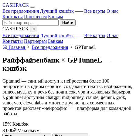
CA
S
HPACK
с ИИ
Все предложения
Лучший кэшбэк
Все карты
О нас
Контакты
Партнерам
Банкам
Найти
CA
S
HPACK
×
с ИИ
Все предложения
Лучший кэшбэк
Все карты
О нас
Контакты
Партнерам
Банкам
Главная
Все предложения
GPTunneL
Райффайзенбанк × GPTunneL —
кэшбэк
Gptunnel — единый доступ к нейросетям более 100
нейросетей в одном сервисе: создавайте тексты, изображения,
видео, музыку и речь без подписок, vpn и языковых барьеров.
в gptunnel доступны chatgpt, midjourney, claude, gemini, grok,
suno, veo, elevenlabs и многие другие. для совместных
проектов работает «нейроофис» — платформа для командной
работы.
15%
Кэшбэк
3 000₽
Максимум