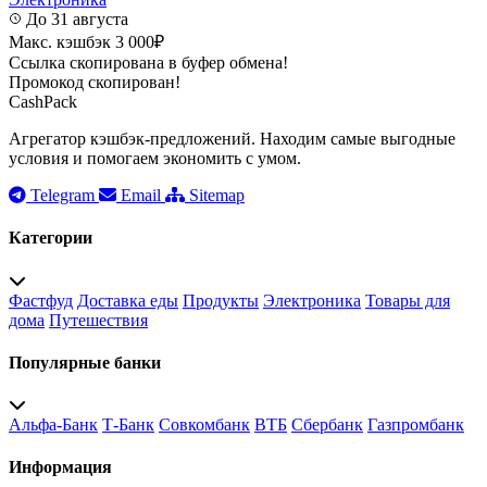
До 31 августа
Макс. кэшбэк 3 000₽
Ссылка скопирована в буфер обмена!
Промокод скопирован!
CashPack
Агрегатор кэшбэк-предложений. Находим самые выгодные
условия и помогаем экономить с умом.
Telegram
Email
Sitemap
Категории
Фастфуд
Доставка еды
Продукты
Электроника
Товары для
дома
Путешествия
Популярные банки
Альфа-Банк
Т-Банк
Совкомбанк
ВТБ
Сбербанк
Газпромбанк
Информация