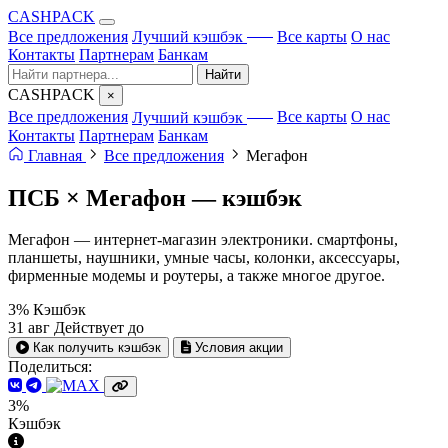
CA
S
HPACK
с ИИ
Все предложения
Лучший кэшбэк
Все карты
О нас
Контакты
Партнерам
Банкам
Найти
CA
S
HPACK
×
с ИИ
Все предложения
Лучший кэшбэк
Все карты
О нас
Контакты
Партнерам
Банкам
Главная
Все предложения
Мегафон
ПСБ × Мегафон —
кэшбэк
Мегафон — интернет-магазин электроники. смартфоны,
планшеты, наушники, умные часы, колонки, аксессуары,
фирменные модемы и роутеры, а также многое другое.
3%
Кэшбэк
31 авг
Действует до
Как получить кэшбэк
Условия акции
Поделиться:
3%
Кэшбэк