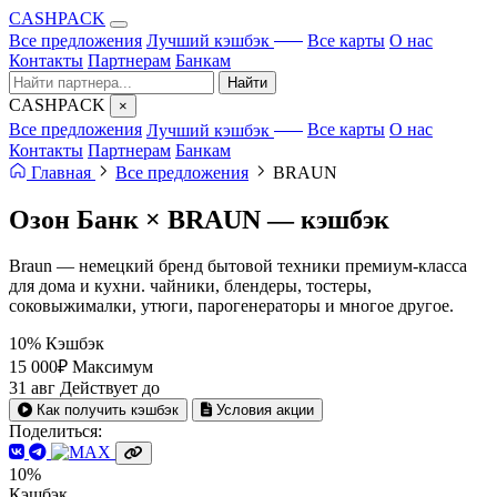
CA
S
HPACK
с ИИ
Все предложения
Лучший кэшбэк
Все карты
О нас
Контакты
Партнерам
Банкам
Найти
CA
S
HPACK
×
с ИИ
Все предложения
Лучший кэшбэк
Все карты
О нас
Контакты
Партнерам
Банкам
Главная
Все предложения
BRAUN
Озон Банк × BRAUN —
кэшбэк
Braun — немецкий бренд бытовой техники премиум-класса
для дома и кухни. чайники, блендеры, тостеры,
соковыжималки, утюги, парогенераторы и многое другое.
10%
Кэшбэк
15 000₽
Максимум
31 авг
Действует до
Как получить кэшбэк
Условия акции
Поделиться:
10%
Кэшбэк