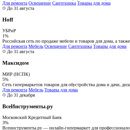
Для ремонта
Освещение
Сантехника
Товары для дома
До 31 августа
Hoff
УБРиР
1%
Российская сеть по продаже мебели и товаров для дома, а такж
Для ремонта
Мебель
Освещение
Сантехника
Товары для дома
До 31 августа
Максидом
МИР (НСПК)
5%
Сеть гипермаркетов товаров для обустройства дома и дачи, диз
Для ремонта
Мебель
Товары для дома
До 31 декабря
ВсеИнструменты.ру
Московский Кредитный Банк
3%
Всеинструменты.ру — онлайн-гипермаркет для профессионалов и