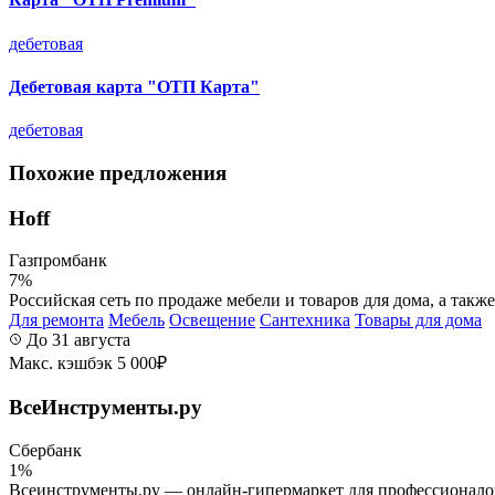
дебетовая
Дебетовая карта "ОТП Карта"
дебетовая
Похожие предложения
Hoff
Газпромбанк
7%
Российская сеть по продаже мебели и товаров для дома, а такж
Для ремонта
Мебель
Освещение
Сантехника
Товары для дома
До 31 августа
Макс. кэшбэк 5 000₽
ВсеИнструменты.ру
Сбербанк
1%
Всеинструменты.ру — онлайн-гипермаркет для профессионалов и