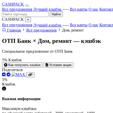
CA
S
HPACK
с ИИ
Все предложения
Лучший кэшбэк
Все карты
О нас
Контак
Найти
CA
S
HPACK
×
с ИИ
Все предложения
Лучший кэшбэк
Все карты
О нас
Контак
Главная
Все предложения
Дом, ремонт
ОТП Банк × Дом, ремонт —
кэшбэк
Специальное предложение от ОТП Банк
5%
Кэшбэк
Как получить кэшбэк
Условия акции
Поделиться:
5%
Кэшбэк
Важная информация
Максимум кэшбэка: