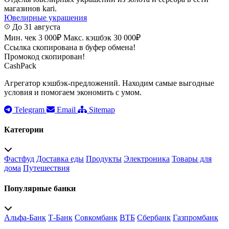
магазинов kari.
Ювелирные украшения
До 31 августа
Мин. чек 3 000₽
Макс. кэшбэк 30 000₽
Ссылка скопирована в буфер обмена!
Промокод скопирован!
CashPack
Агрегатор кэшбэк-предложений. Находим самые выгодные
условия и помогаем экономить с умом.
Telegram
Email
Sitemap
Категории
Фастфуд
Доставка еды
Продукты
Электроника
Товары для
дома
Путешествия
Популярные банки
Альфа-Банк
Т-Банк
Совкомбанк
ВТБ
Сбербанк
Газпромбанк