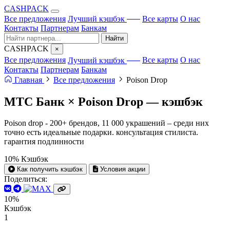
CA
S
HPACK
с ИИ
Все предложения
Лучший кэшбэк
Все карты
О нас
Контакты
Партнерам
Банкам
Найти
CA
S
HPACK
×
с ИИ
Все предложения
Лучший кэшбэк
Все карты
О нас
Контакты
Партнерам
Банкам
Главная
Все предложения
Poison Drop
МТС Банк × Poison Drop —
кэшбэк
Poison drop - 200+ брендов, 11 000 украшений – среди них
точно есть идеальные подарки. консультация стилиста.
гарантия подлинности
10%
Кэшбэк
Как получить кэшбэк
Условия акции
Поделиться:
10%
Кэшбэк
1