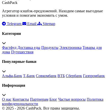
CashPack
Агрегатор кэшбэк-предложений. Находим самые выгодные
условия и помогаем экономить с умом.
Telegram
Email
Sitemap
Категории
Фастфуд
Доставка еды
Продукты
Электроника
Товары для
дома
Путешествия
Популярные банки
Альфа-Банк
Т-Банк
Совкомбанк
ВТБ
Сбербанк
Газпромбанк
Информация
О нас
Контакты
Партнерам
Блог
Частые вопросы
Политика
конфиденциальности
© 2025 - 2026 CashPack. Все права защищены.