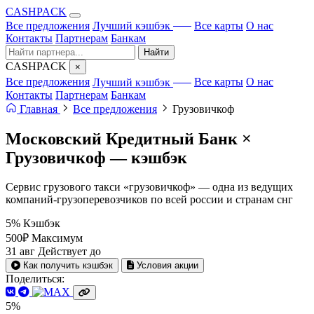
CA
S
HPACK
с ИИ
Все предложения
Лучший кэшбэк
Все карты
О нас
Контакты
Партнерам
Банкам
Найти
CA
S
HPACK
×
с ИИ
Все предложения
Лучший кэшбэк
Все карты
О нас
Контакты
Партнерам
Банкам
Главная
Все предложения
Грузовичкоф
Московский Кредитный Банк ×
Грузовичкоф —
кэшбэк
Сервис грузового такси «грузовичкоф» — одна из ведущих
компаний-грузоперевозчиков по всей россии и странам снг
5%
Кэшбэк
500₽
Максимум
31 авг
Действует до
Как получить кэшбэк
Условия акции
Поделиться:
5%