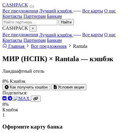
CA
S
HPACK
с ИИ
Все предложения
Лучший кэшбэк
Все карты
О нас
Контакты
Партнерам
Банкам
Найти
CA
S
HPACK
×
с ИИ
Все предложения
Лучший кэшбэк
Все карты
О нас
Контакты
Партнерам
Банкам
Главная
Все предложения
Rantala
МИР (НСПК) × Rantala —
кэшбэк
Ландшафтный отель
8%
Кэшбэк
Как получить кэшбэк
Условия акции
Поделиться:
8%
Кэшбэк
1
Оформите карту банка