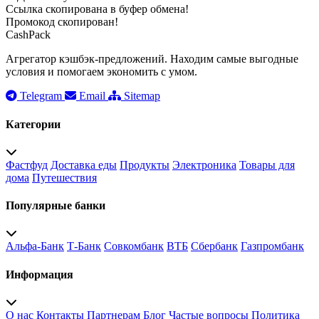
Ссылка скопирована в буфер обмена!
Промокод скопирован!
CashPack
Агрегатор кэшбэк-предложений. Находим самые выгодные
условия и помогаем экономить с умом.
Telegram
Email
Sitemap
Категории
Фастфуд
Доставка еды
Продукты
Электроника
Товары для
дома
Путешествия
Популярные банки
Альфа-Банк
Т-Банк
Совкомбанк
ВТБ
Сбербанк
Газпромбанк
Информация
О нас
Контакты
Партнерам
Блог
Частые вопросы
Политика