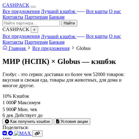
CA
S
HPACK
с ИИ
Все предложения
Лучший кэшбэк
Все карты
О нас
Контакты
Партнерам
Банкам
Найти
CA
S
HPACK
×
с ИИ
Все предложения
Лучший кэшбэк
Все карты
О нас
Контакты
Партнерам
Банкам
Главная
Все предложения
Globus
МИР (НСПК) × Globus —
кэшбэк
Глобус - это сервис доставки из более чем 52000 товаров:
вкусная и свежая еда, товары для животных, для дома и
многое другое.
10%
Кэшбэк
1 000₽
Максимум
5 900₽
Мин. чек
6 дек
Действует до
Как получить кэшбэк
Условия акции
Поделиться: