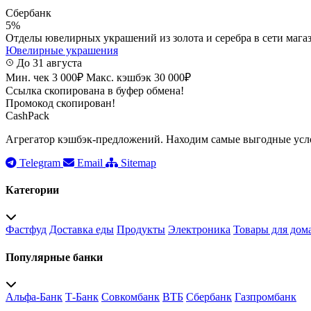
Сбербанк
5%
Отделы ювелирных украшений из золота и серебра в сети магаз
Ювелирные украшения
До 31 августа
Мин. чек 3 000₽
Макс. кэшбэк 30 000₽
Ссылка скопирована в буфер обмена!
Промокод скопирован!
CashPack
Агрегатор кэшбэк-предложений. Находим самые выгодные усло
Telegram
Email
Sitemap
Категории
Фастфуд
Доставка еды
Продукты
Электроника
Товары для дом
Популярные банки
Альфа-Банк
Т-Банк
Совкомбанк
ВТБ
Сбербанк
Газпромбанк