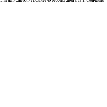
ции начисляется не позднее 40 рабочих дней с даты окончания