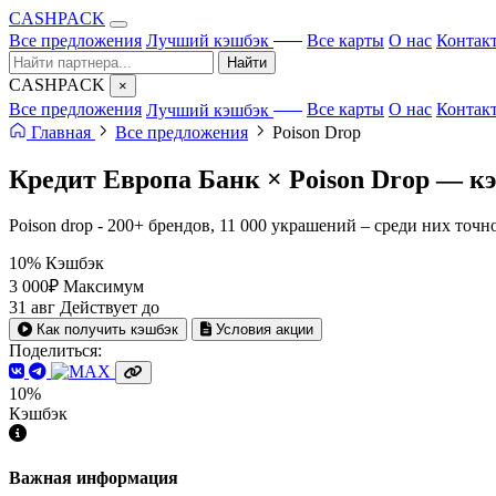
CA
S
HPACK
с ИИ
Все предложения
Лучший кэшбэк
Все карты
О нас
Контак
Найти
CA
S
HPACK
×
с ИИ
Все предложения
Лучший кэшбэк
Все карты
О нас
Контак
Главная
Все предложения
Poison Drop
Кредит Европа Банк × Poison Drop —
к
Poison drop - 200+ брендов, 11 000 украшений – среди них точ
10%
Кэшбэк
3 000₽
Максимум
31 авг
Действует до
Как получить кэшбэк
Условия акции
Поделиться:
10%
Кэшбэк
Важная информация