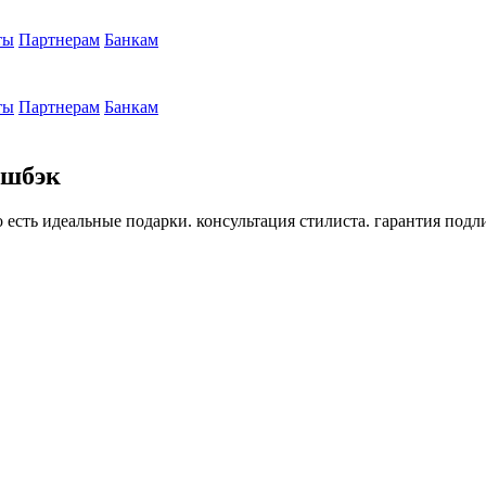
ты
Партнерам
Банкам
ты
Партнерам
Банкам
эшбэк
но есть идеальные подарки. консультация стилиста. гарантия под