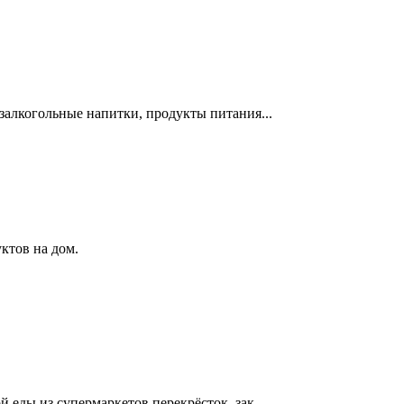
езалкогольные напитки, продукты питания...
ктов на дом.
й еды из супермаркетов перекрёсток. зак...