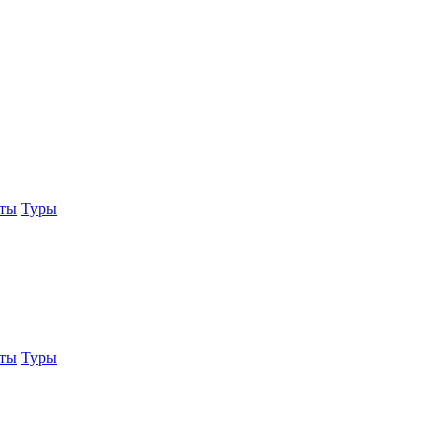
еты
Туры
еты
Туры