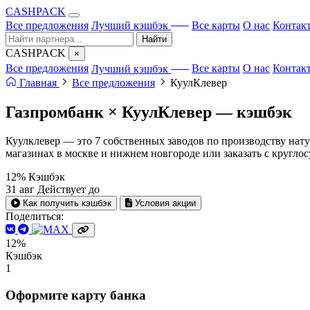
CA
S
HPACK
с ИИ
Все предложения
Лучший кэшбэк
Все карты
О нас
Контак
Найти
CA
S
HPACK
×
с ИИ
Все предложения
Лучший кэшбэк
Все карты
О нас
Контак
Главная
Все предложения
КуулКлевер
Газпромбанк × КуулКлевер —
кэшбэк
Куулклевер — это 7 собственных заводов по производству нату
магазинах в москве и нижнем новгороде или заказать с кругло
12%
Кэшбэк
31 авг
Действует до
Как получить кэшбэк
Условия акции
Поделиться:
12%
Кэшбэк
1
Оформите карту банка