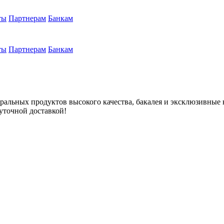
ты
Партнерам
Банкам
ты
Партнерам
Банкам
ральных продуктов высокого качества, бакалея и эксклюзивные н
суточной доставкой!