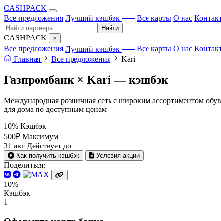
CA
S
HPACK
с ИИ
Все предложения
Лучший кэшбэк
Все карты
О нас
Контак
Найти
CA
S
HPACK
×
с ИИ
Все предложения
Лучший кэшбэк
Все карты
О нас
Контак
Главная
Все предложения
Kari
Газпромбанк × Kari —
кэшбэк
Международная розничная сеть с широким ассортиментом обуви
для дома по доступным ценам
10%
Кэшбэк
500₽
Максимум
31 авг
Действует до
Как получить кэшбэк
Условия акции
Поделиться:
10%
Кэшбэк
1