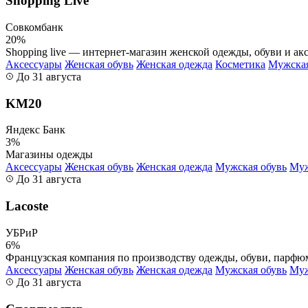
Shopping Live
Совкомбанк
20%
Shopping live — интернет-магазин женской одежды, обуви и акс
Аксессуары
Женская обувь
Женская одежда
Косметика
Мужская
До 31 августа
KM20
Яндекс Банк
3%
Магазины одежды
Аксессуары
Женская обувь
Женская одежда
Мужская обувь
Муж
До 31 августа
Lacoste
УБРиР
6%
Французская компания по производству одежды, обуви, парфюме
Аксессуары
Женская обувь
Женская одежда
Мужская обувь
Муж
До 31 августа