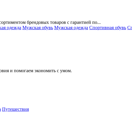
ортиментом брендовых товаров с гарантией по...
кая одежда
Мужская обувь
Мужская одежда
Спортивная обувь
Сп
вия и помогаем экономить с умом.
а
Путешествия