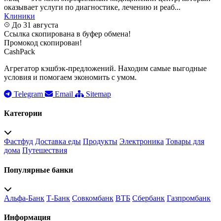
оказывает услуги по диагностике, лечению и реаб...
Клиники
До 31 августа
Ссылка скопирована в буфер обмена!
Промокод скопирован!
CashPack
Агрегатор кэшбэк-предложений. Находим самые выгодные
условия и помогаем экономить с умом.
Telegram
Email
Sitemap
Категории
Фастфуд
Доставка еды
Продукты
Электроника
Товары для
дома
Путешествия
Популярные банки
Альфа-Банк
Т-Банк
Совкомбанк
ВТБ
Сбербанк
Газпромбанк
Информация