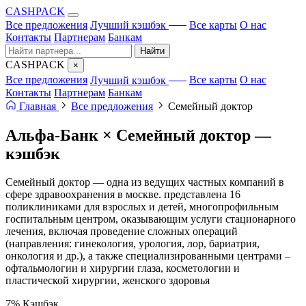
CA
S
HPACK
с ИИ
Все предложения
Лучший кэшбэк
Все карты
О нас
Контакты
Партнерам
Банкам
Найти
CA
S
HPACK
×
с ИИ
Все предложения
Лучший кэшбэк
Все карты
О нас
Контакты
Партнерам
Банкам
Главная
Все предложения
Семейный доктор
Альфа-Банк × Семейный доктор —
кэшбэк
Семейный доктор — одна из ведущих частных компаний в
сфере здравоохранения в москве. представлена 16
поликлиниками для взрослых и детей, многопрофильным
госпитальным центром, оказывающим услуги стационарного
лечения, включая проведение сложных операций
(направления: гинекология, урология, лор, бариатрия,
онкология и др.), а также специализированными центрами –
офтальмологии и хирургии глаза, косметологии и
пластической хирургии, женского здоровья
7%
Кэшбэк