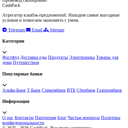
Промокод скопирован!
CashPack
Агрегатор кэшбэк-предложений. Находим самые выгодные
условия и помогаем экономить с умом.
Telegram
Email
Sitemap
Категории
Фастфуд
Доставка еды
Продукты
Электроника
Товары для
дома
Путешествия
Популярные банки
Альфа-Банк
Т-Банк
Совкомбанк
ВТБ
Сбербанк
Газпромбанк
Информация
О нас
Контакты
Партнерам
Блог
Частые вопросы
Политика
конфиденциальности
© 2025 - 2026 CashPack. Все права защищены.