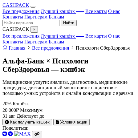
CA
S
HPACK
с ИИ
Все предложения
Лучший кэшбэк
Все карты
О нас
Контакты
Партнерам
Банкам
Найти
CA
S
HPACK
×
с ИИ
Все предложения
Лучший кэшбэк
Все карты
О нас
Контакты
Партнерам
Банкам
Главная
Все предложения
Психологи СберЗдоровья
Альфа-Банк × Психологи
СберЗдоровья —
кэшбэк
Медицинские услуги: анализы, диагностика, медицинские
процедуры, дистанционный мониторинг пациентов с
помощью умных устройств и онлайн-консультации с врачами
20%
Кэшбэк
20 000₽
Максимум
31 авг
Действует до
Как получить кэшбэк
Условия акции
Поделиться: