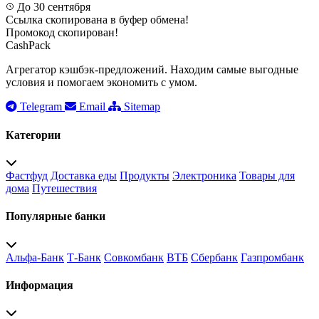
До 30 сентября
Ссылка скопирована в буфер обмена!
Промокод скопирован!
CashPack
Агрегатор кэшбэк-предложений. Находим самые выгодные
условия и помогаем экономить с умом.
Telegram
Email
Sitemap
Категории
Фастфуд
Доставка еды
Продукты
Электроника
Товары для
дома
Путешествия
Популярные банки
Альфа-Банк
Т-Банк
Совкомбанк
ВТБ
Сбербанк
Газпромбанк
Информация