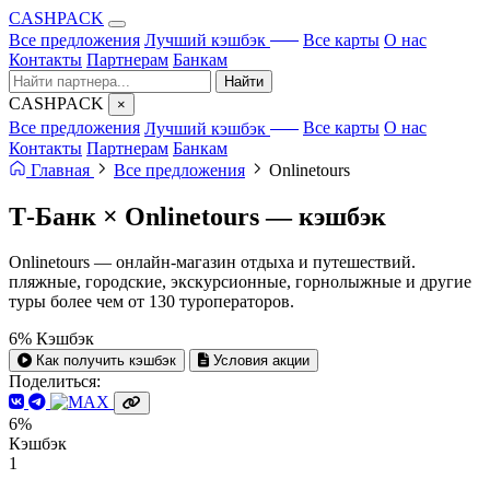
CA
S
HPACK
с ИИ
Все предложения
Лучший кэшбэк
Все карты
О нас
Контакты
Партнерам
Банкам
Найти
CA
S
HPACK
×
с ИИ
Все предложения
Лучший кэшбэк
Все карты
О нас
Контакты
Партнерам
Банкам
Главная
Все предложения
Onlinetours
Т-Банк × Onlinetours —
кэшбэк
Onlinetours — онлайн-магазин отдыха и путешествий.
пляжные, городские, экскурсионные, горнолыжные и другие
туры более чем от 130 туроператоров.
6%
Кэшбэк
Как получить кэшбэк
Условия акции
Поделиться:
6%
Кэшбэк
1