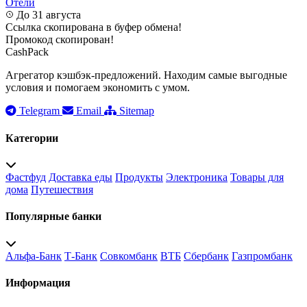
Отели
До 31 августа
Ссылка скопирована в буфер обмена!
Промокод скопирован!
CashPack
Агрегатор кэшбэк-предложений. Находим самые выгодные
условия и помогаем экономить с умом.
Telegram
Email
Sitemap
Категории
Фастфуд
Доставка еды
Продукты
Электроника
Товары для
дома
Путешествия
Популярные банки
Альфа-Банк
Т-Банк
Совкомбанк
ВТБ
Сбербанк
Газпромбанк
Информация