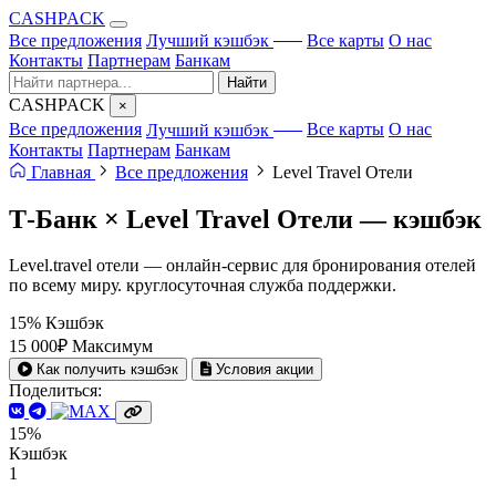
CA
S
HPACK
с ИИ
Все предложения
Лучший кэшбэк
Все карты
О нас
Контакты
Партнерам
Банкам
Найти
CA
S
HPACK
×
с ИИ
Все предложения
Лучший кэшбэк
Все карты
О нас
Контакты
Партнерам
Банкам
Главная
Все предложения
Level Travel Отели
Т-Банк × Level Travel Отели —
кэшбэк
Level.travel отели — онлайн-сервис для бронирования отелей
по всему миру. круглосуточная служба поддержки.
15%
Кэшбэк
15 000₽
Максимум
Как получить кэшбэк
Условия акции
Поделиться:
15%
Кэшбэк
1