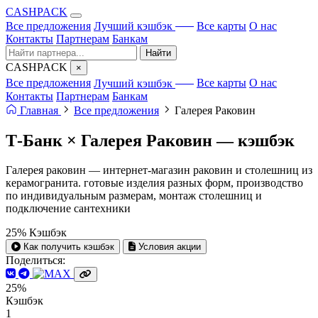
CA
S
HPACK
с ИИ
Все предложения
Лучший кэшбэк
Все карты
О нас
Контакты
Партнерам
Банкам
Найти
CA
S
HPACK
×
с ИИ
Все предложения
Лучший кэшбэк
Все карты
О нас
Контакты
Партнерам
Банкам
Главная
Все предложения
Галерея Раковин
Т-Банк × Галерея Раковин —
кэшбэк
Галерея раковин — интернет-магазин раковин и столешниц из
керамогранита. готовые изделия разных форм, производство
по индивидуальным размерам, монтаж столешниц и
подключение сантехники
25%
Кэшбэк
Как получить кэшбэк
Условия акции
Поделиться:
25%
Кэшбэк
1