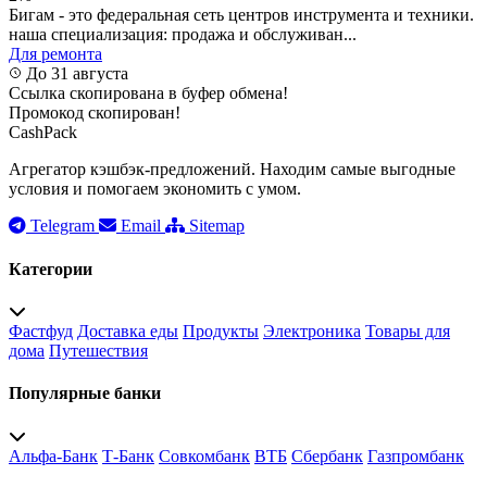
Бигам - это федеральная сеть центров инструмента и техники.
наша специализация: продажа и обслуживан...
Для ремонта
До 31 августа
Ссылка скопирована в буфер обмена!
Промокод скопирован!
CashPack
Агрегатор кэшбэк-предложений. Находим самые выгодные
условия и помогаем экономить с умом.
Telegram
Email
Sitemap
Категории
Фастфуд
Доставка еды
Продукты
Электроника
Товары для
дома
Путешествия
Популярные банки
Альфа-Банк
Т-Банк
Совкомбанк
ВТБ
Сбербанк
Газпромбанк