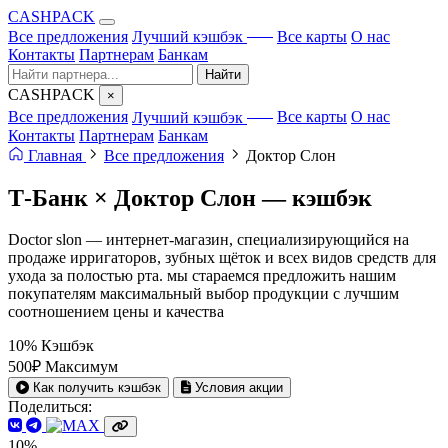
CA
S
HPACK
с ИИ
Все предложения
Лучший кэшбэк
Все карты
О нас
Контакты
Партнерам
Банкам
Найти
CA
S
HPACK
×
с ИИ
Все предложения
Лучший кэшбэк
Все карты
О нас
Контакты
Партнерам
Банкам
Главная
Все предложения
Доктор Слон
Т-Банк × Доктор Слон —
кэшбэк
Doctor slon — интернет-магазин, специализирующийся на
продаже ирригаторов, зубных щёток и всех видов средств для
ухода за полостью рта. мы стараемся предложить нашим
покупателям максимальный выбор продукции с лучшим
соотношением цены и качества
10%
Кэшбэк
500₽
Максимум
Как получить кэшбэк
Условия акции
Поделиться:
10%